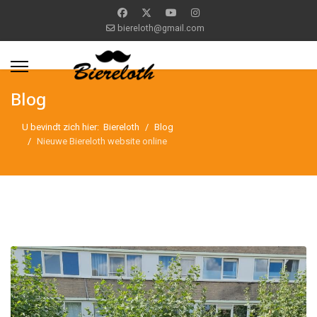
biereloth@gmail.com
Blog
U bevindt zich hier:
Biereloth
Blog
Nieuwe Biereloth website online