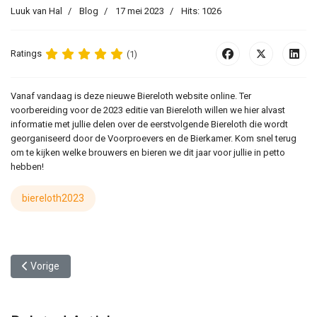
Luuk van Hal
Blog
17 mei 2023
Hits: 1026
Ratings
(1)
Vanaf vandaag is deze nieuwe Biereloth website online. Ter
voorbereiding voor de 2023 editie van Biereloth willen we hier alvast
informatie met jullie delen over de eerstvolgende Biereloth die wordt
georganiseerd door de Voorproevers en de Bierkamer. Kom snel terug
om te kijken welke brouwers en bieren we dit jaar voor jullie in petto
hebben!
biereloth2023
Vorig artikel: De eerste brouwerijen zijn bevestigd
Vorige