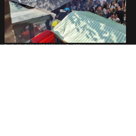
Ecd5a00a E480 4425 8638 13dd5ca222b6