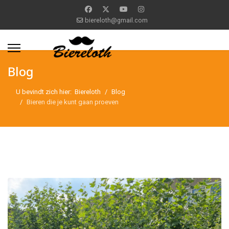
biereloth@gmail.com
Blog
U bevindt zich hier:
Biereloth
Blog
Bieren die je kunt gaan proeven