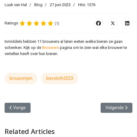
Luuk van Hal
Blog
27 juni 2023
Hits: 1576
Ratings
(1)
Inmiddels hebben 11 brouwers al laten weten welke bieren ze gaan
schenken. Kijk op de
Brouwers
pagina om te zien wat elke brouwer te
vertellen heeft over hun bieren.
brouwerijen
biereloth2023
Vorig artikel: Zelfde prijs en met muziek
Volgende artikel
Vorige
Volgende
Related Articles