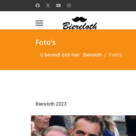
Foto's
U bevindt zich hier:
Biereloth
Foto's
Biereloth 2023