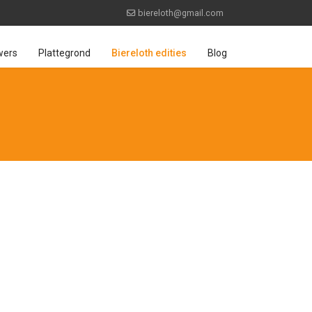
biereloth@gmail.com
wers
Plattegrond
Biereloth edities
Blog