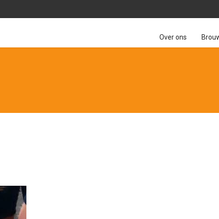
Over ons
Brou