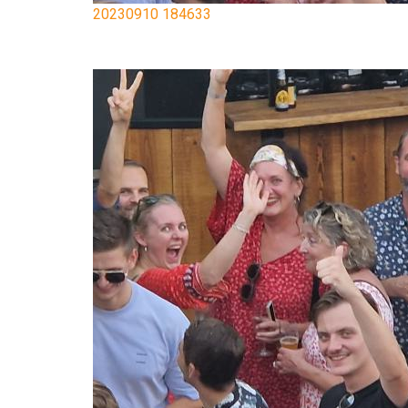
20230910 184633