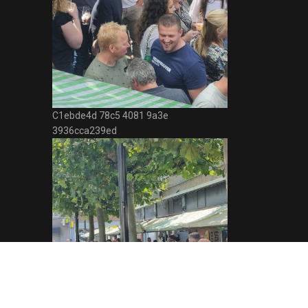
C1ebde4d 78c5 4081 9a3e
3936cca239ed