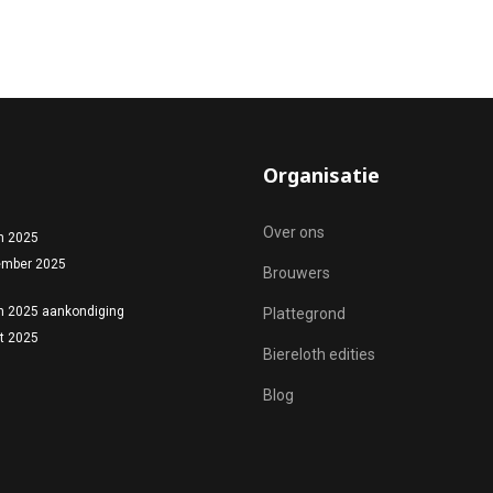
Organisatie
Over ons
th 2025
ember 2025
Brouwers
th 2025 aankondiging
Plattegrond
t 2025
Biereloth edities
Blog