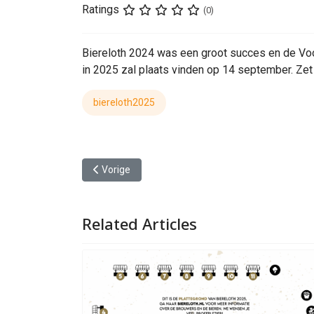
Ratings
(0)
Biereloth 2024 was een groot succes en de Voo
in 2025 zal plaats vinden op 14 september. Zet 
biereloth2025
Vorig artikel: Biereloth 2025
Vorige
Related Articles