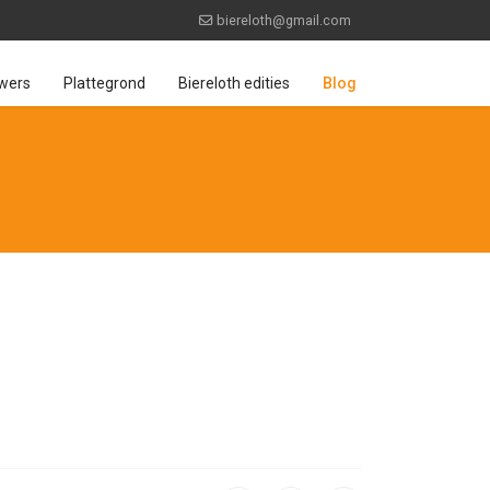
biereloth@gmail.com
wers
Plattegrond
Biereloth edities
Blog