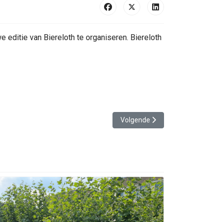
ditie van Biereloth te organiseren. Biereloth
Volgende artikel: Biereloth 2024
Volgende