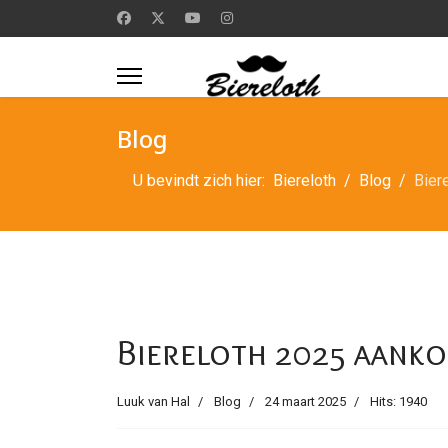
Blog
U bevindt zich hier:
Biereloth
Blog
Bier
Biereloth 2025 aank
Luuk van Hal
Blog
24 maart 2025
Hits: 1940