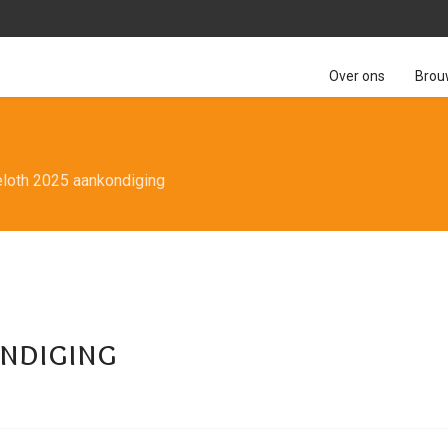
Over ons
Brou
eloth 2025 aankondiging
ondiging