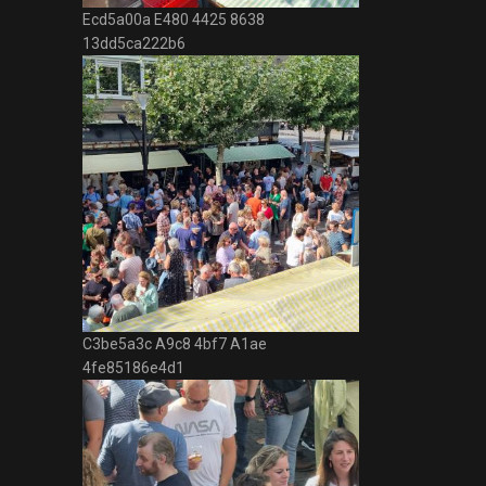
Ecd5a00a E480 4425 8638
13dd5ca222b6
C3be5a3c A9c8 4bf7 A1ae
4fe85186e4d1